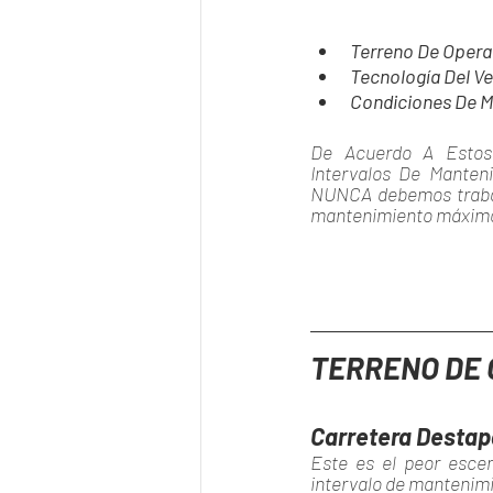
Terreno De Opera
Tecnología Del Ve
Condiciones De 
De Acuerdo A Estos
Intervalos De Manteni
NUNCA debemos trabaja
mantenimiento máxim
TERRENO DE
Carretera Desta
Este es el peor escen
intervalo de mantenim