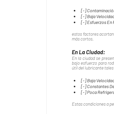
[-] Contaminació
[-] Baja Velocida
[-] Esfuerzos En
estos factores acortan 
más cortos.
En La Ciudad:
En la ciudad se prese
bajo esfuerzo para rod
útil del lubricante tale
[-] Baja Velocida
[-] Constantes D
[-] Poca Refriger
Estas condiciones a pe