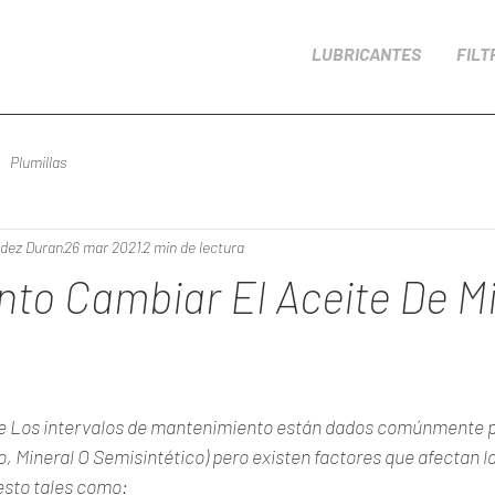
LUBRICANTES
FILT
Plumillas
dez Duran
26 mar 2021
2 min de lectura
to Cambiar El Aceite De M
ue Los intervalos de mantenimiento están dados comúnmente po
co, Mineral O Semisintético) pero existen factores que afectan la
 esto tales como: