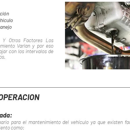
ción
hículo
Manejo
 Y Otros Factores Los 
miento Varían y por eso 
r con los intervalos de 
os.
 OPERACION
pada:
ario para el mantenimiento del vehículo ya que existen fac
iento como: