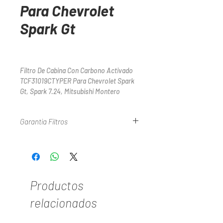
Para Chevrolet
Spark Gt
Filtro De Cabina Con Carbono Activado 
TCF31019CTYPER Para Chevrolet Spark 
Gt, Spark 7.24, Mitsubishi Montero 
Wagon
Garantia Filtros
Consulte Nuestra Politica De Garantias En
WWW.TYPER.COM.CO La informaci?
contenida en este cat?ogo se puede
utilizar como gu? parcial La
responsabilidad final de la instalaci?,
Productos
aplicaci? y montaje de los filtros es
relacionados
directa del tecnico de mantenimiento.