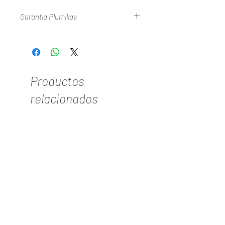
Garantia Plumillas
Consulte Nuestra Politica De Garantias En
WWW.TYPER.COM.CO
Productos
relacionados