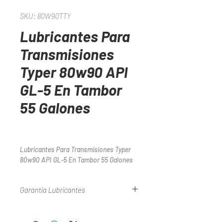
SKU: 80W90TTY
Lubricantes Para
Transmisiones
Typer 80w90 API
GL-5 En Tambor
55 Galones
Lubricantes Para Transmisiones Typer 
80w90 API GL-5 En Tambor 55 Galones
Garantia Lubricantes
Consulte Nuestra Politica De Garantias En
WWW.TYPER.COM.CO