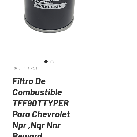
SKU: TFF90T
Filtro De
Combustible
TFF90TTYPER
Para Chevrolet
Npr ,Nqr Nnr
Reward.