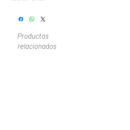
Consulte Nuestra Politica De Garantias En
WWW.TYPER.COM.CO
Productos
relacionados