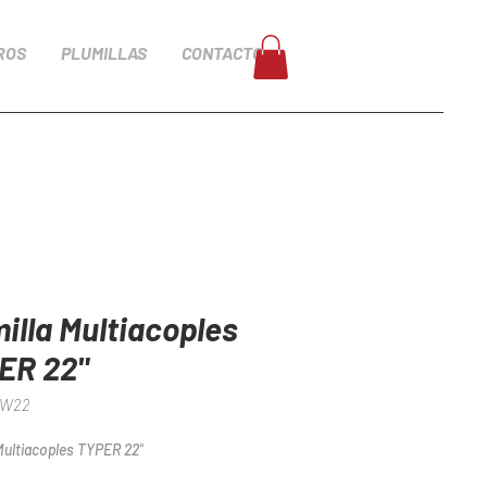
ROS
PLUMILLAS
CONTACTO
illa Multiacoples
ER 22"
MW22
Multiacoples TYPER 22"