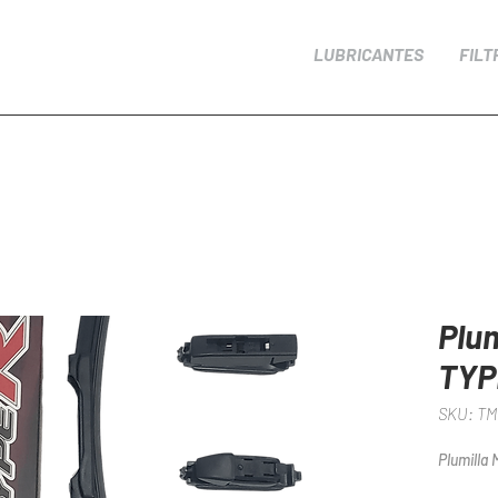
LUBRICANTES
FILT
Plum
TYP
SKU: T
Plumilla 