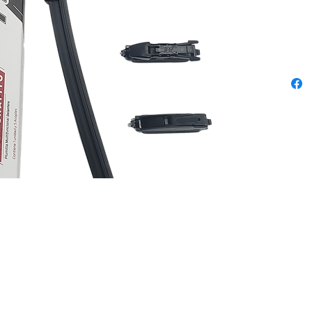
ias En WWW.TYPER.COM.CO