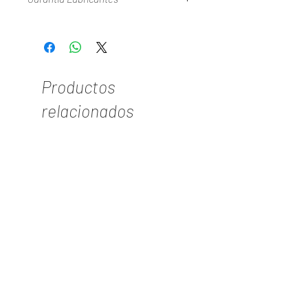
Consulte Nuestra Politica De Garantias En
WWW.TYPER.COM.CO
Productos
relacionados